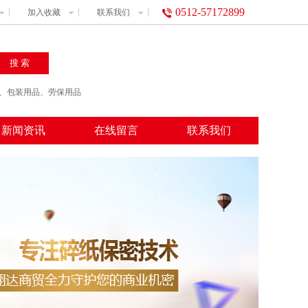
0512-57172899
加入收藏
联系我们
搜 索
、包装用品、劳保用品
新闻资讯
在线留言
联系我们