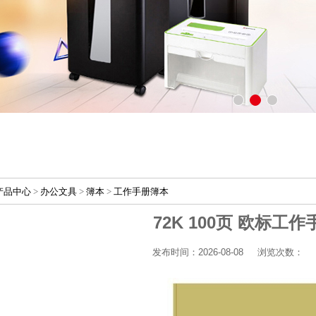
产品中心
>
办公文具
>
簿本
>
工作手册簿本
72K 100页 欧标工作
发布时间：2026-08-08
浏览次数：