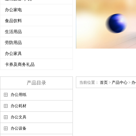
办公家电
食品饮料
生活用品
劳防用品
办公家具
卡券及商务礼品
产品目录
当前位置：
首页
>
产品中心
>
办
办公用纸
办公耗材
办公文具
办公设备