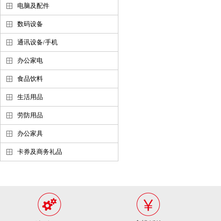
电脑及配件
数码设备
通讯设备/手机
办公家电
食品饮料
生活用品
劳防用品
办公家具
卡券及商务礼品