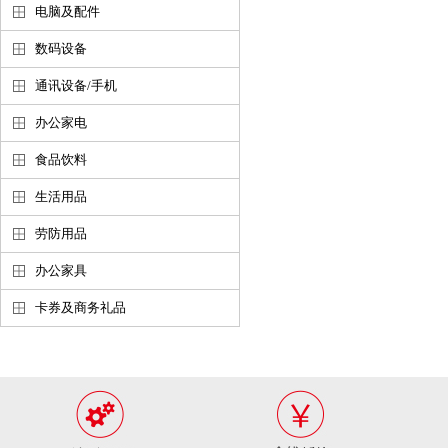
电脑及配件
数码设备
通讯设备/手机
办公家电
食品饮料
生活用品
劳防用品
办公家具
卡券及商务礼品