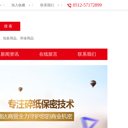
0512-57172899
加入收藏
联系我们
搜 索
、包装用品、劳保用品
新闻资讯
在线留言
联系我们