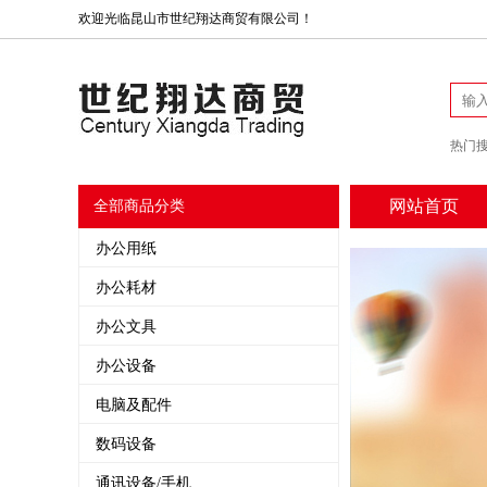
欢迎光临昆山市世纪翔达商贸有限公司！
热门
网站首页
全部商品分类
办公用纸
办公耗材
办公文具
办公设备
电脑及配件
数码设备
通讯设备/手机