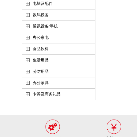
电脑及配件
数码设备
通讯设备/手机
办公家电
食品饮料
生活用品
劳防用品
办公家具
卡券及商务礼品