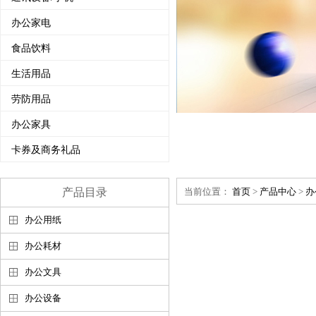
办公家电
食品饮料
生活用品
劳防用品
办公家具
卡券及商务礼品
产品目录
当前位置：
首页
>
产品中心
>
办
办公用纸
办公耗材
办公文具
办公设备