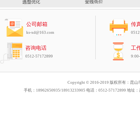
公司邮箱
传
ks-xd@163.com
0512
咨询电话
工
0512-57172899
9:00
Copyright © 2016-2019 版权所有：昆山市
手机：18962650935/18913233905 电话：0512-571728