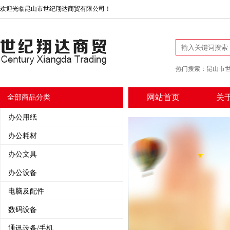
欢迎光临昆山市世纪翔达商贸有限公司！
热门搜索：
昆山市
网站首页
关
全部商品分类
办公用纸
办公耗材
办公文具
办公设备
电脑及配件
数码设备
通讯设备/手机