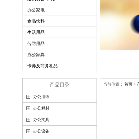
办公家电
食品饮料
生活用品
劳防用品
办公家具
卡券及商务礼品
产品目录
当前位置：
首页
>
办公用纸
办公耗材
办公文具
办公设备