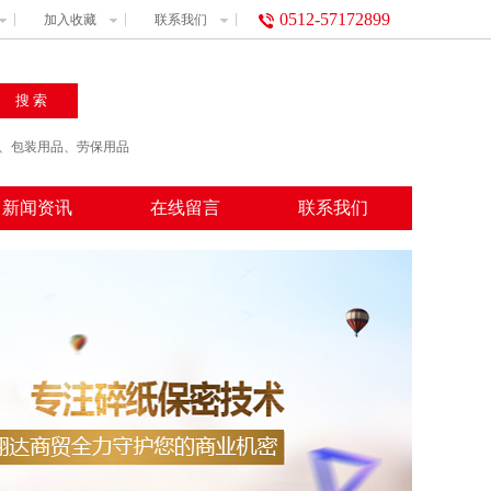
0512-57172899
加入收藏
联系我们
搜 索
、包装用品、劳保用品
新闻资讯
在线留言
联系我们