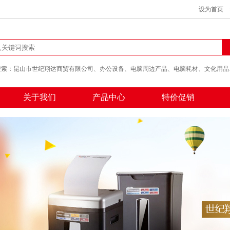
设为首页
搜索：
昆山市世纪翔达商贸有限公司、办公设备、电脑周边产品、电脑耗材、文化用品
关于我们
产品中心
特价促销