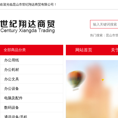
欢迎光临昆山市世纪翔达商贸有限公司！
热门搜索：
昆山市
网站首页
关
全部商品分类
办公用纸
办公耗材
办公文具
办公设备
电脑及配件
数码设备
通讯设备/手机