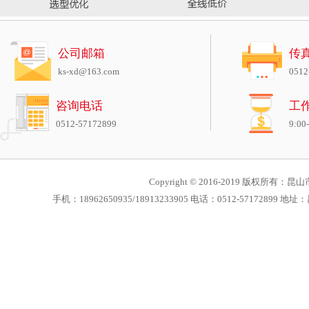
公司邮箱
传
ks-xd@163.com
0512
咨询电话
工
0512-57172899
9:00
Copyright © 2016-2019 版权所有：昆山市
手机：18962650935/18913233905 电话：0512-571728