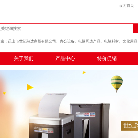
设为首页
搜索：
昆山市世纪翔达商贸有限公司、办公设备、电脑周边产品、电脑耗材、文化用品
关于我们
产品中心
特价促销