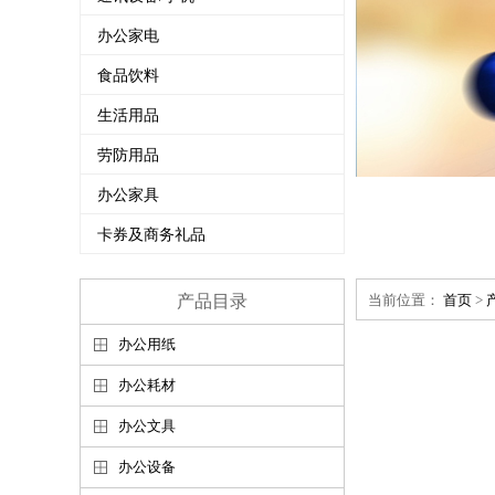
办公家电
食品饮料
生活用品
劳防用品
办公家具
卡券及商务礼品
产品目录
当前位置：
首页
>
办公用纸
办公耗材
办公文具
办公设备