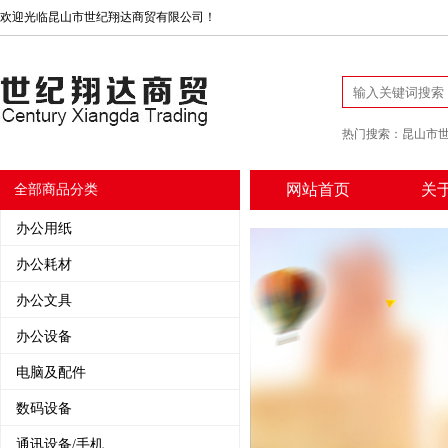
欢迎光临昆山市世纪翔达商贸有限公司！
热门搜索：
昆山市
网站首页
关
全部商品分类
办公用纸
办公耗材
办公文具
办公设备
电脑及配件
数码设备
通讯设备/手机