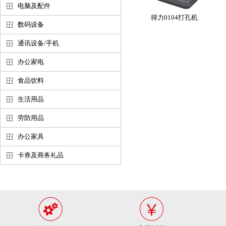
电脑及配件
得力0104打孔机
数码设备
通讯设备/手机
办公家电
食品饮料
生活用品
劳防用品
办公家具
卡券及商务礼品