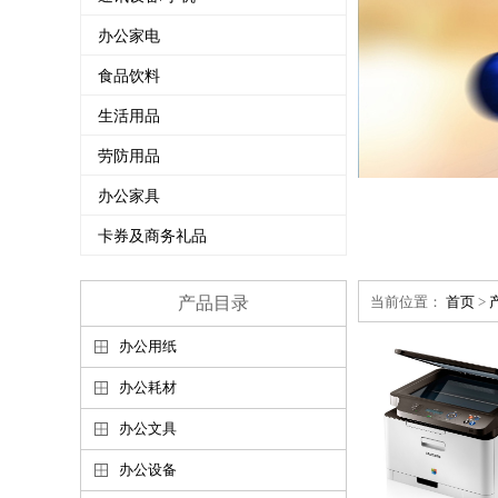
办公家电
食品饮料
生活用品
劳防用品
办公家具
卡券及商务礼品
产品目录
当前位置：
首页
>
办公用纸
办公耗材
办公文具
办公设备