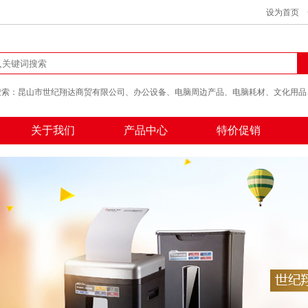
设为首页
搜索：
昆山市世纪翔达商贸有限公司、办公设备、电脑周边产品、电脑耗材、文化用品
关于我们
产品中心
特价促销