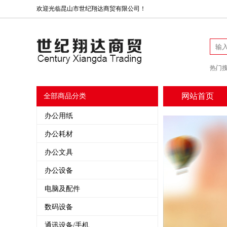
欢迎光临昆山市世纪翔达商贸有限公司！
热门
网站首页
全部商品分类
办公用纸
办公耗材
办公文具
办公设备
电脑及配件
数码设备
通讯设备/手机