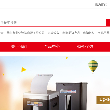
设为首页
搜索：
昆山市世纪翔达商贸有限公司、办公设备、电脑周边产品、电脑耗材、文化用品
关于我们
产品中心
特价促销