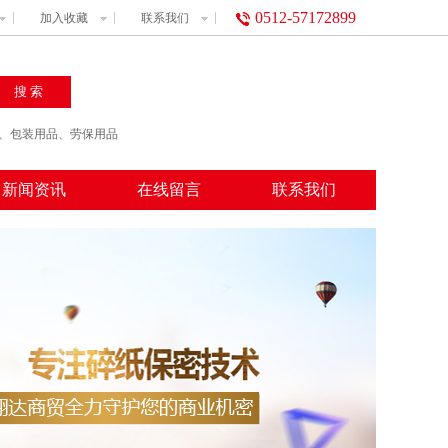
0512-57172899
加入收藏
联系我们
搜 索
、包装用品、劳保用品
新闻资讯
在线留言
联系我们