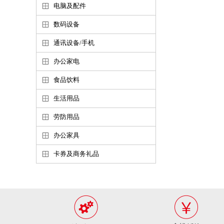
电脑及配件
数码设备
通讯设备/手机
办公家电
食品饮料
生活用品
劳防用品
办公家具
卡券及商务礼品