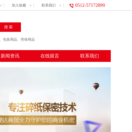
0512-57172899
加入收藏
联系我们
搜 索
、包装用品、劳保用品
新闻资讯
在线留言
联系我们