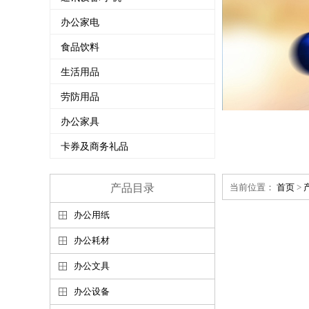
办公家电
食品饮料
生活用品
劳防用品
办公家具
卡券及商务礼品
产品目录
当前位置：
首页
>
办公用纸
办公耗材
办公文具
办公设备