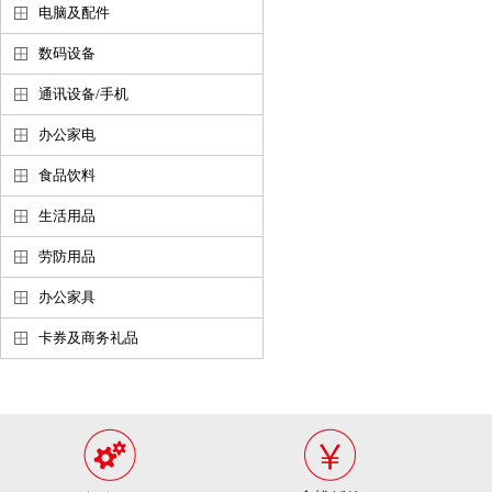
电脑及配件
数码设备
通讯设备/手机
办公家电
食品饮料
生活用品
劳防用品
办公家具
卡券及商务礼品