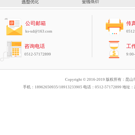
公司邮箱
传
ks-xd@163.com
0512
咨询电话
工
0512-57172899
9:00
Copyright © 2016-2019 版权所有：昆山市
手机：18962650935/18913233905 电话：0512-571728