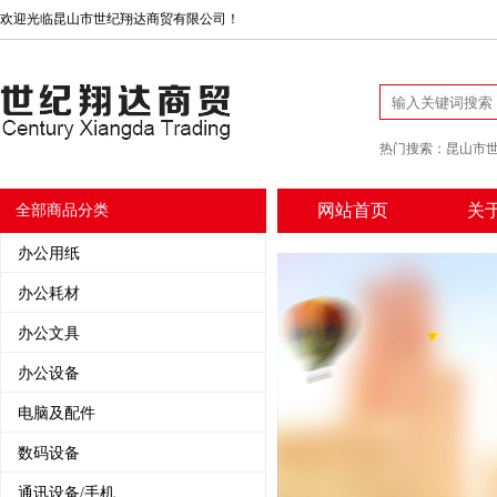
欢迎光临昆山市世纪翔达商贸有限公司！
热门搜索：
昆山市
网站首页
关
全部商品分类
办公用纸
办公耗材
办公文具
办公设备
电脑及配件
数码设备
通讯设备/手机