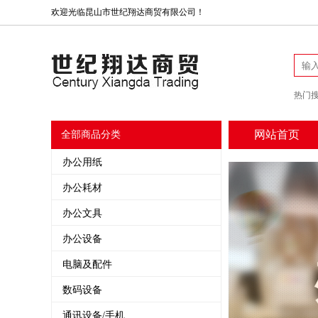
欢迎光临昆山市世纪翔达商贸有限公司！
热门
网站首页
全部商品分类
办公用纸
办公耗材
办公文具
办公设备
电脑及配件
数码设备
通讯设备/手机