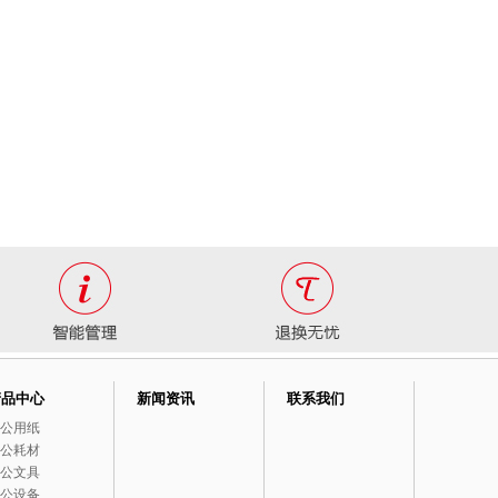
产品中心
新闻资讯
联系我们
公用纸
公耗材
公文具
公设备