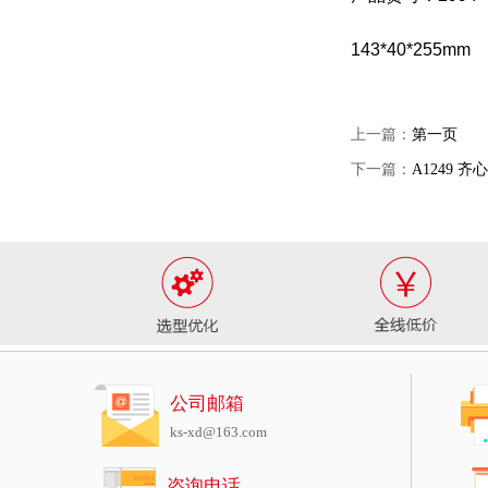
143*40*255mm
上一篇：
第一页
下一篇：
A1249 
公司邮箱
ks-xd@163.com
咨询电话