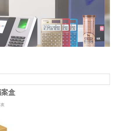
档案盒
次