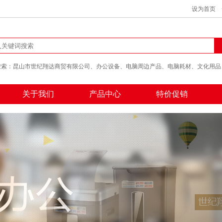
设为首页
搜索：
昆山市世纪翔达商贸有限公司、办公设备、电脑周边产品、电脑耗材、文化用品
关于我们
产品中心
特价促销