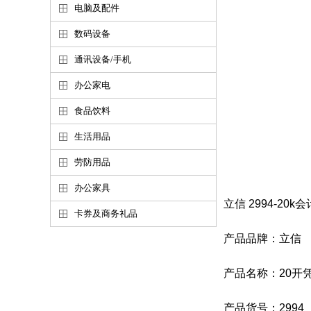
电脑及配件
数码设备
通讯设备/手机
办公家电
食品饮料
生活用品
劳防用品
办公家具
立信 2994-20
卡券及商务礼品
产品品牌：立信
产品名称：20开
产品货号：2994