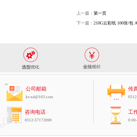
上一篇：
第一页
下一篇：
210G云彩纸 100张/包 
公司邮箱
传
ks-xd@163.com
0512
咨询电话
工
0512-57172899
9:00