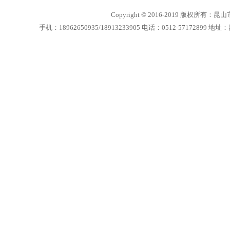
Copyright © 2016-2019 版权所有：昆山市
手机：18962650935/18913233905 电话：0512-571728