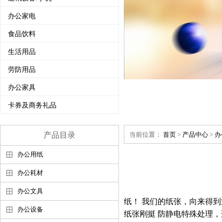
办公家电
食品饮料
生活用品
劳防用品
办公家具
卡券及商务礼品
产品目录
当前位置：
首页
>
产品中心
>
办
办公用纸
办公耗材
办公文具
纸！ 我们的纸张，向来得到
办公设备
纸张刚挺 防静电特殊处理，