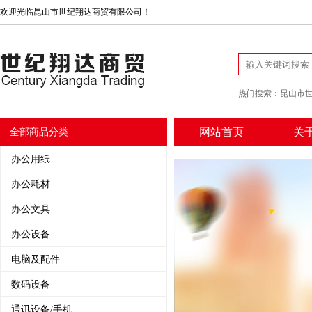
欢迎光临昆山市世纪翔达商贸有限公司！
热门搜索：
昆山市
网站首页
关
全部商品分类
办公用纸
办公耗材
办公文具
办公设备
电脑及配件
数码设备
通讯设备/手机