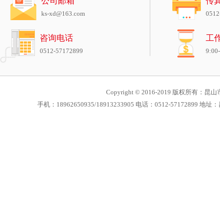
公司邮箱
传
ks-xd@163.com
0512
咨询电话
工
0512-57172899
9:00
Copyright © 2016-2019 版权所有：昆山市
手机：18962650935/18913233905 电话：0512-571728