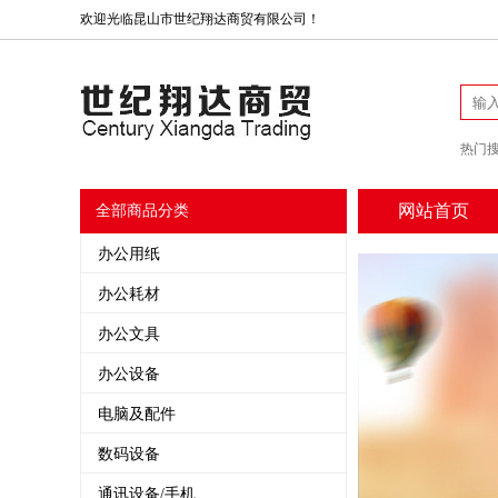
欢迎光临昆山市世纪翔达商贸有限公司！
热门
网站首页
全部商品分类
办公用纸
办公耗材
办公文具
办公设备
电脑及配件
数码设备
通讯设备/手机