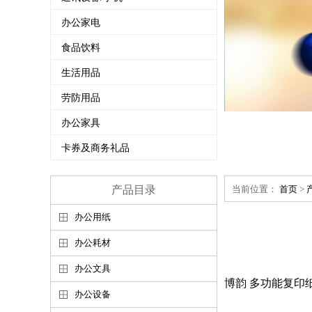
办公家电
食品饮料
生活用品
劳防用品
办公家具
卡券及商务礼品
产品目录
当前位置：
首页
>
办公用纸
办公耗材
办公文具
博韵 多功能复印纸 A
办公设备