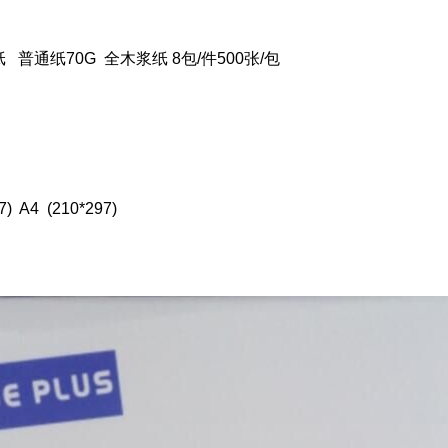
 普通纸70G 全木浆纸 8包/件500张/包
 A4 (210*297)