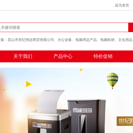
设为首页
搜索：
昆山市世纪翔达商贸有限公司、办公设备、电脑周边产品、电脑耗材、文化用品
关于我们
产品中心
特价促销